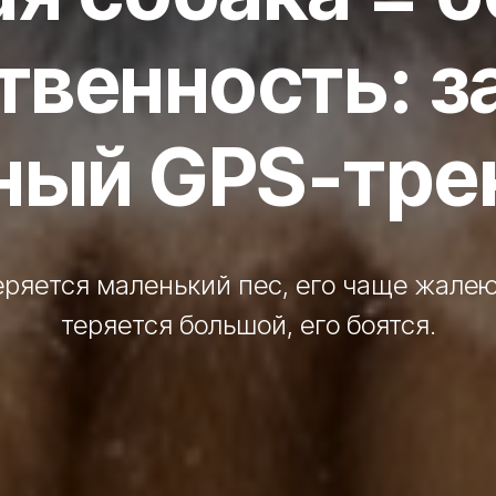
твенность: з
ный GPS-трек
еряется маленький пес, его чаще жалею
теряется большой, его боятся.