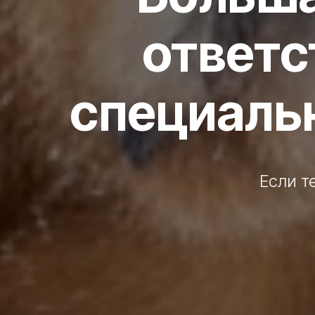
ответс
специаль
Если т