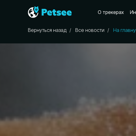
О трекерах
Ин
Вернуться назад
/
Все новости
/
На главн