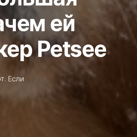
ачем ей
ер Petsee
т. Если