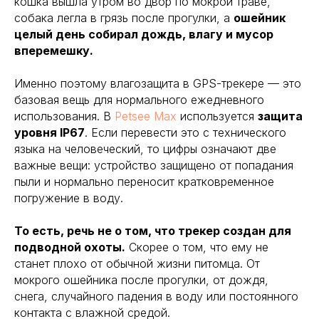
кошка вышла утром во двор по мокрой траве,
собака легла в грязь после прогулки, а
ошейник
целый день собирал дождь, влагу и мусор
вперемешку.
Именно поэтому влагозащита в GPS-трекере — это
базовая вещь для нормального ежедневного
использования. В
Petsee Max
используется
защита
уровня IP67
. Если перевести это с технического
языка на человеческий, то цифры означают две
важные вещи: устройство защищено от попадания
пыли и нормально переносит кратковременное
погружение в воду.
То есть, речь не о том, что трекер создан для
подводной охоты.
Скорее о том, что ему не
станет плохо от обычной жизни питомца. От
мокрого ошейника после прогулки, от дождя,
снега, случайного падения в воду или постоянного
контакта с влажной средой.