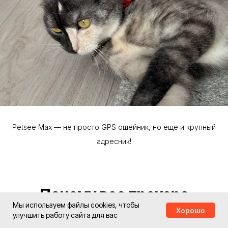
Petsee Max — не просто GPS ошейник, но еще и крупный
адресник!
Почему вес трекера
Мы используем файлы cookies, чтобы
критически важен для
Хорошо
улучшить работу сайта для вас