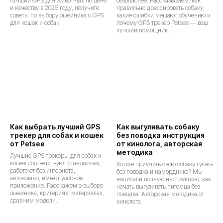
лучший GPS для животных по цене
безопаснее. Рассказываем, как
и качеству в 2025 году, получите
правильно дрессировать собаку,
советы по выбору ошейника с GPS
какие ошибки мешают обучению и
для кошек и собак.
почему GPS трекер Petsee — ваш
лучший помощник.
Как выбрать лучший GPS
Как выгуливать собаку
трекер для собак и кошек
без поводка инструкция
от Petsee
от кинолога, авторская
методика
Лучшие GPS трекеры для собак и
кошек соответствуют стандартам,
Хотите приучить свою собаку гулять
работают без интернета,
без поводка и намордника? Мы
автономно, имеют удобное
написали полную инструкцию, как
приложение. Расскажем о выборе
начать выгуливать питомца без
ошейника, критериях, материалах,
поводка. Авторская методика от
сравним модели.
кинолога.