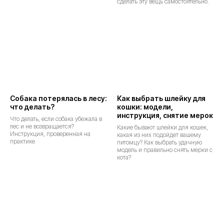
сделать эту вещь самостоятельно.
Собака потерялась в лесу:
Как выбрать шлейку для
что делать?
кошки: модели,
инструкция, снятие мерок
Что делать, если собака убежала в
лес и не возвращается?
Какие бывают шлейки для кошек,
Инструкция, проверенная на
какая из них подойдет вашему
практике
питомцу? Как выбрать удачную
модель и правильно снять мерки с
кота?