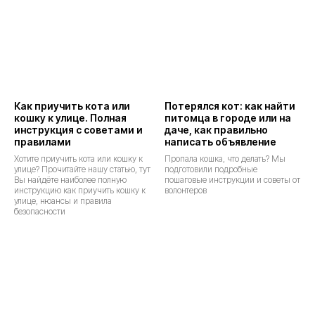
Как приучить кота или
Потерялся кот: как найти
кошку к улице. Полная
питомца в городе или на
инструкция с советами и
даче, как правильно
правилами
написать объявление
Хотите приучить кота или кошку к
Пропала кошка, что делать? Мы
улице? Прочитайте нашу статью, тут
подготовили подробные
Вы найдёте наиболее полную
пошаговые инструкции и советы от
инструкцию как приучить кошку к
волонтеров
улице, нюансы и правила
безопасности