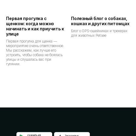
Первая прогулка с
Полезный блог о собаках,
щенком: когда можно
кошках и других питомцах
начинать и как приучить к
Блог о GPS-ошейниках и трекерах
улице
для животных Petsee
Первая прогулка для щенка —
мероприятие очень ответственное.
Мы расскажем, как лучше его
устроить, чтобы собака не боялась
улицы и слушалась вас при
гулянии.