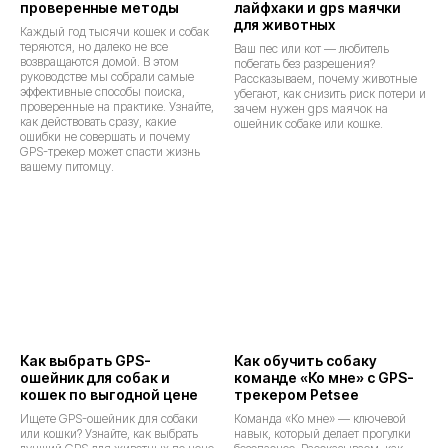
проверенные методы
лайфхаки и gps маячки
для животных
Каждый год тысячи кошек и собак
теряются, но далеко не все
Ваш пес или кот — любитель
возвращаются домой. В этом
побегать без разрешения?
руководстве мы собрали самые
Рассказываем, почему животные
эффективные способы поиска,
убегают, как снизить риск потери и
проверенные на практике. Узнайте,
зачем нужен gps маячок на
как действовать сразу, какие
ошейник собаке или кошке.
ошибки не совершать и почему
GPS-трекер может спасти жизнь
вашему питомцу.
Как выбрать GPS-
Как обучить собаку
ошейник для собак и
команде «Ко мне» с GPS-
кошек по выгодной цене
трекером Petsee
Ищете GPS-ошейник для собаки
Команда «Ко мне» — ключевой
или кошки? Узнайте, как выбрать
навык, который делает прогулки