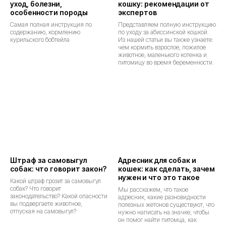
уход, болезни,
кошку: рекомендации от
особенности породы
экспертов
Самая полная инструкция по
Представляем полную инструкцию
содержанию, кормлению
по уходу за абиссинской кошкой.
курильского бобтейла
Из нашей статьи вы также узнаете:
чем кормить взрослое, пожилое
животное, маленького котенка и
питомицу во время беременности.
Штраф за самовыгул
Адресник для собак и
собак: что говорит закон?
кошек: как сделать, зачем
нужен и что это такое
Какой штраф грозит за самовыгул
собак? Что говорит
Мы расскажем, что такое
законодательство? Какой опасности
адресник, какие разновидности
вы подвергаете животное,
полезных жетонов существуют, что
отпуская на самовыгул?
нужно написать на значке, чтобы
он помог найти питомца, как