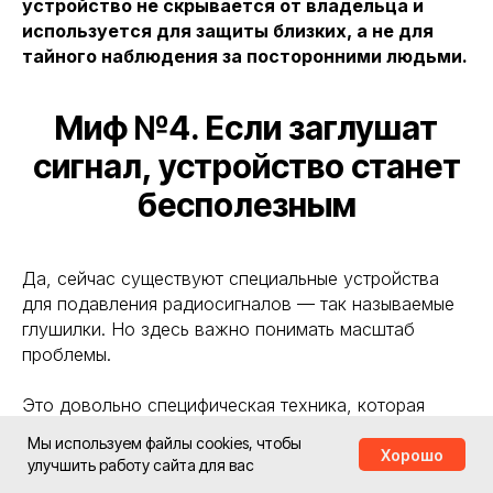
устройство не скрывается от владельца и
используется для защиты близких, а не для
тайного наблюдения за посторонними людьми.
Миф №4. Если заглушат
сигнал, устройство станет
бесполезным
Да, сейчас существуют специальные устройства
для подавления радиосигналов — так называемые
глушилки. Но здесь важно понимать масштаб
проблемы.
Это довольно специфическая техника, которая
редко встречается на детских площадках, в
Мы используем файлы cookies, чтобы
магазинах, парках или возле школ так же часто, как
Хорошо
улучшить работу сайта для вас
нам иногда кажется после просмотра новостей.