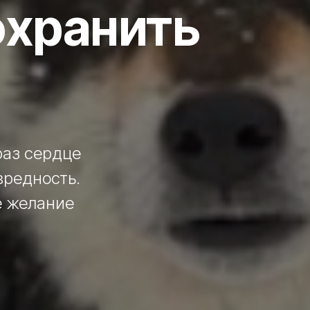
сохранить
раз сердце
вредность.
е желание